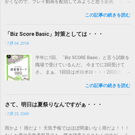
かくなので、プレイ動画を配信してみようと思う企画。 しか
し、オレんちにはHD環境でのキャプチャが出来ない・・・ SD
この記事の続きを読む
画質なのは勘弁してね・・・。 獲得ポイントってのは、オレ
がクリアしたときに得たポイントだから、参考程度にしてく
ださい。 あと、数字とか記載ミスは勘弁して下さい。よく誤
「Biz Score Basic」対策としては・・・
字脱字のあるブログなもんで・・・。 とりあえず、これでジ
-
7月 04, 2018
オン編は終わり。 ふぅ・・・難しかったぁ。 次は傭兵でもや
ってみようかな・・・。 ガンダム戦記攻略 その７へ戻る。
半年に1回、「Biz SCORE Basic」と言う試験を
No.29 場所：月面(山岳地帯) ミッション名：月山岳地帯襲撃任
職場で受けているんだ。 今までに2回受けて
務 難易度：ＨＥＬＬ 目的：敵部隊撃破 報酬：10000 エリア：
さ。 まぁ、1回目はボロボロ・・・2回目だっ
月面（峡谷、岩山） 敵戦力：量産型ガンキャノン、ジムカス
てそんなたいした点数じゃなかったんだけ
タム 制限：－ 獲得ポイント：22430 ヒトコト：囲まれなかっ
この記事の続きを読む
ど、それでも平均は超えてね。 ま、ちょっと
たら楽勝かも。ただしＨＥＬＬでやってもオレ的には欲しい
ホッとしているんだよ。 だってボーナスに関
パーツは無かった。「マツナガシールド」と「アポジモータ
係してくるから・・・ さて・・・その「Biz
ー+5」ならＮＯＲＭＡＬでいいんだけどね。 No.30 場所：月
さて、明日は夏祭りなんですがぁ・・・
SCORE Basic」だけどさ。 一般常識っていう
面(山岳地帯) ミッション名：連邦防衛網を突破せよ 難易度：
-
7月 25, 2009
か、ビジネスマンとしての常識を問われるん
ＨＥＬＬ 目的：作戦時間内の敵部隊撃破 報酬：16000 エリ
だけどさ。 なんつーか対策が難しいんだよ。
ア：月面（峡谷、岩山） 敵戦力：ジムコマンド、ジムスナイ
雨かよ！ 雨だよ！ 天気予報ではほぼ間違いなく雨だよ！！！
まぁ普通に対策って言えば、普段からちゃん
パーⅡ 制限：－ 獲得ポイント：29550 ヒトコト：若干敵が多