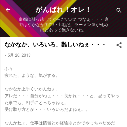
スキップしてメイン コンテンツに移動
がんばれ！オレ！
京都に引っ越してからだいぶたつなぁ・・・ 京
都はなかなか面白い土地だ。ラーメン屋が死ぬ
ほどあって飽きないね。
なかなか、いろいろ、難しいねぇ・・・
-
5月 20, 2013
ふぅ
疲れた、ような、気がする。
なかなか上手くいかんねぇ。
アレだ・・・自分がねぇ・・・良かれ・・・と、思ってやっ
た事でも、相手にとっちゃねぇ。
受け取り方とか・・・いろいろだよねぇ。。
なんかねぇ、仕事は慣習とか経験則とかでやっちゃだめだ